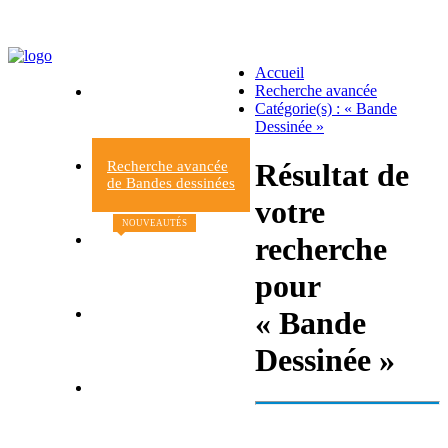
Accueil
Recherche avancée
Accueil du Rayon
Catégorie(s) : « Bande
Bandes dessinées
Dessinée »
Résultat de
Recherche avancée
de Bandes dessinées
votre
NOUVEAUTÉS
recherche
Nouvelles
Bandes dessinées
pour
« Bande
Contacts et
informations
Dessinée »
Retour à la librairie
Le Beau livre