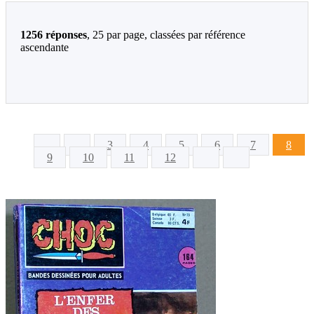
1256 réponses
, 25 par page, classées par référence
ascendante
3
4
5
6
7
8
9
10
11
12