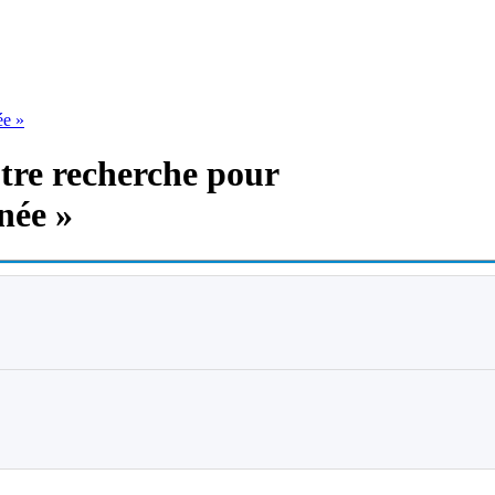
ée »
otre recherche pour
née »