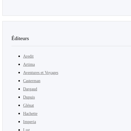
Éditeurs
Aredit
Artima
Aventures et Voyages
Casterman
Dargaud
Dupuis
Glénat
Hachette
Imperia
Lug