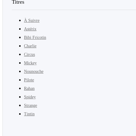
Titres
À Suivre
Astérix
Bibi Fricotin
Charlie
Circus
Mickey
Nounouche
Pilote
Rahan
Spidey
Strange
Tintin