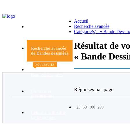
Accueil
Recherche avancée
Accueil du Rayon
Catégorie(s) : « Bande Dessin
Bandes dessinées
Résultat de v
Recherche avancée
de Bandes dessinées
« Bande Dessi
NOUVEAUTÉS
Nouvelles
Bandes dessinées
Réponses par page
Contacts et
informations
25
50
100
200
Retour à la librairie
Le Beau livre