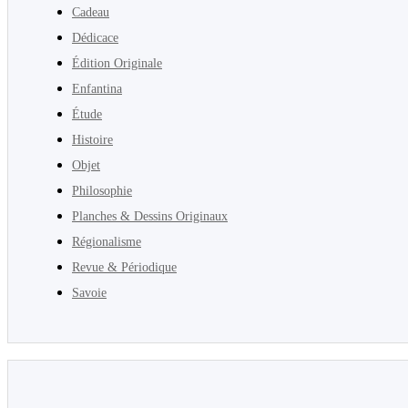
Cadeau
Dédicace
Édition Originale
Enfantina
Étude
Histoire
Objet
Philosophie
Planches & Dessins Originaux
Régionalisme
Revue & Périodique
Savoie