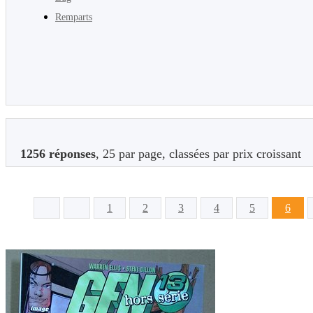
Remparts
1256 réponses
, 25 par page, classées par prix croissant
1
2
3
4
5
6