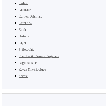
Cadeau
Dédicace
Édition Originale
Enfantina
Étude
Histoire
Objet
Philosophie
Planches & Dessins Originaux
Régionalisme
Revue & Périodique
Savoie