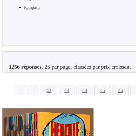
Remparts
1256 réponses
, 25 par page, classées par prix croissant
42
43
44
45
46