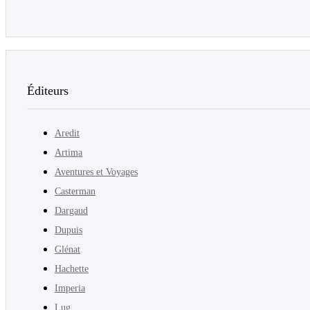
Éditeurs
Aredit
Artima
Aventures et Voyages
Casterman
Dargaud
Dupuis
Glénat
Hachette
Imperia
Lug