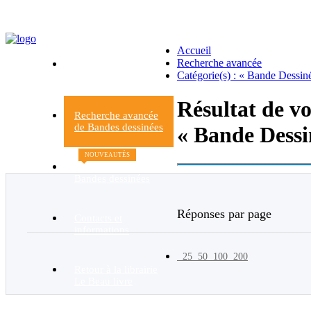
Accueil
Recherche avancée
Accueil du Rayon
Catégorie(s) : « Bande Dessin
Bandes dessinées
Résultat de v
Recherche avancée
de Bandes dessinées
« Bande Dessi
NOUVEAUTÉS
Nouvelles
Bandes dessinées
Réponses par page
Contacts et
informations
25
50
100
200
Retour à la librairie
Le Beau livre