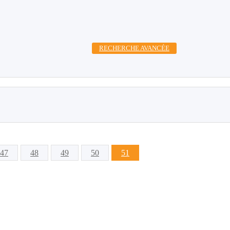
RECHERCHE AVANCÉE
47
48
49
50
51