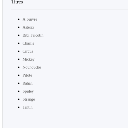
Titres
À Suivre
Astérix
Bibi Fricotin
Charlie
Circus
Mickey
Nounouche
Pilote
Rahan
Spidey
Strange
Tintin