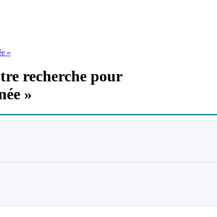
ée »
otre recherche pour
née »